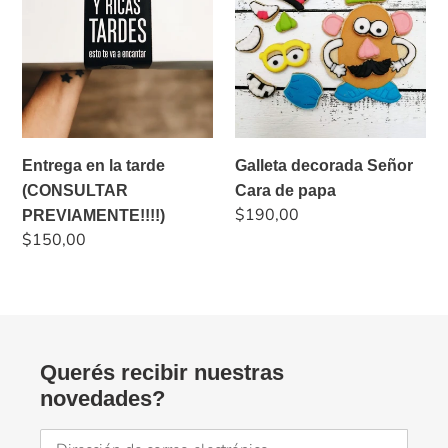
la
Señor
tarde
Cara
(CONSULTAR
de
PREVIAMENTE!!!!)
papa
Entrega en la tarde
Galleta decorada Señor
(CONSULTAR
Cara de papa
Precio
$190,00
PREVIAMENTE!!!!)
habitual
Precio
$150,00
habitual
Querés recibir nuestras
novedades?