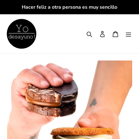
Ir
Hacer feliz a otra persona es muy sencillo
directamente
al
contenido
Buscar
Ingresar
Carrito