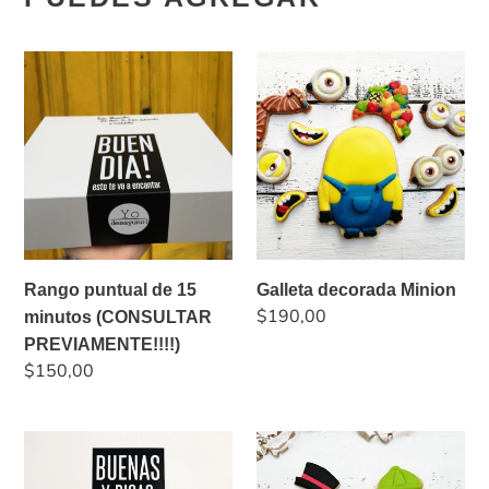
Rango
Galleta
puntual
decorada
de
Minion
15
minutos
(CONSULTAR
PREVIAMENTE!!!!)
Rango puntual de 15
Galleta decorada Minion
Precio
$190,00
minutos (CONSULTAR
habitual
PREVIAMENTE!!!!)
Precio
$150,00
habitual
Entrega
Galleta
en
decorada