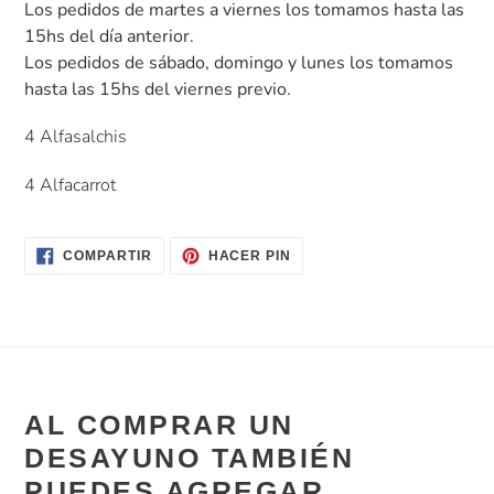
el
Los pedidos de martes a viernes los tomamos hasta las
producto
15hs del día anterior.
a
Los pedidos de sábado, domingo y lunes los tomamos
tu
hasta las 15hs del viernes
previo.
carrito
de
4 Alfasalchis
compra
4 Alfacarrot
COMPARTIR
PINEAR
COMPARTIR
HACER PIN
EN
EN
FACEBOOK
PINTEREST
AL COMPRAR UN
DESAYUNO TAMBIÉN
PUEDES AGREGAR