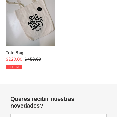
Tote Bag
Precio
$220,00
Precio
$450,00
de
habitual
OFERTA
venta
Querés recibir nuestras
novedades?