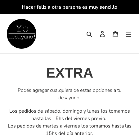
Ir
Hacer feliz a otra persona es muy sencillo
directamente
al
contenido
Buscar
Ingresar
Carrito
C
EXTRA
o
Podés agregar cualquiera de estas opciones a tu
desayuno.
l
Los pedidos de sábado, domingo y lunes los tomamos
e
hasta las 15hs del viernes previo.
Los pedidos de martes a viernes los tomamos hasta las
15hs del día anterior.