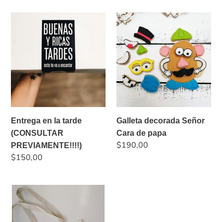
Entrega
Galleta
en
decorada
la
Señor
tarde
Cara
(CONSULTAR
de
PREVIAMENTE!!!!)
papa
Entrega en la tarde
Galleta decorada Señor
(CONSULTAR
Cara de papa
Precio
$190,00
PREVIAMENTE!!!!)
habitual
Precio
$150,00
habitual
Tote
Bag