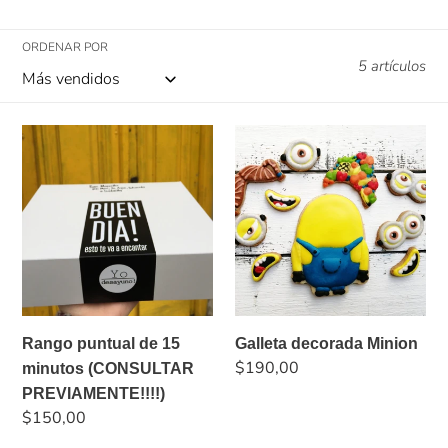
c
c
ORDENAR POR
5 artículos
i
Rango
Galleta
ó
puntual
decorada
de
Minion
n
15
minutos
:
(CONSULTAR
PREVIAMENTE!!!!)
Rango puntual de 15
Galleta decorada Minion
Precio
$190,00
minutos (CONSULTAR
habitual
PREVIAMENTE!!!!)
Precio
$150,00
habitual