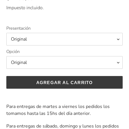
habitual
Impuesto incluido.
Presentación
Opción
AGREGAR AL CARRITO
Agregando
el
Para entregas de martes a viernes los pedidos los
producto
tomamos hasta las 15hs del día anterior.
a
tu
Para entregas de sábado, domingo y lunes los pedidos