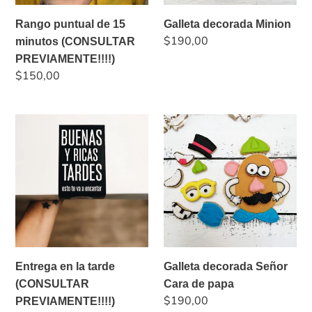
Rango puntual de 15
Galleta decorada Minion
Precio
$190,00
minutos (CONSULTAR
habitual
PREVIAMENTE!!!!)
Precio
$150,00
habitual
Entrega
Galleta
en
decorada
la
Señor
tarde
Cara
(CONSULTAR
de
PREVIAMENTE!!!!)
papa
Entrega en la tarde
Galleta decorada Señor
(CONSULTAR
Cara de papa
Precio
$190,00
PREVIAMENTE!!!!)