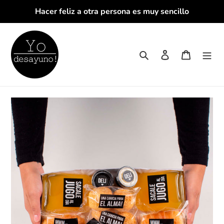
Ir
Hacer feliz a otra persona es muy sencillo
directamente
al
contenido
Buscar
Ingresar
Carrito