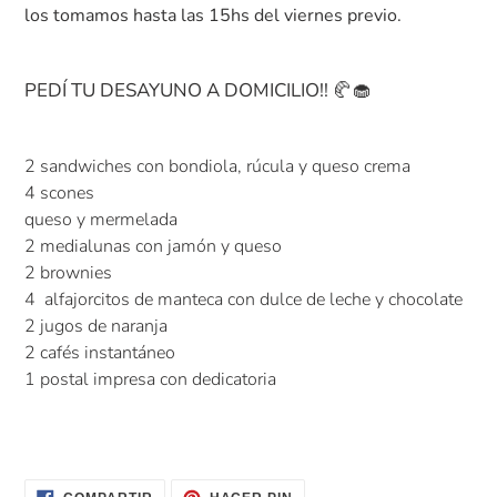
carrito
los tomamos hasta las 15hs del viernes previo.
de
compra
PEDÍ TU DESAYUNO A DOMICILIO!!
🥐
🧁
2 sandwiches con bondiola, rúcula y queso crema
4 scones
queso y mermelada
2 medialunas con jamón y queso
2 brownies
4 alfajorcitos de manteca con dulce de leche y chocolate
2 jugos de naranja
2 cafés instantáneo
1 postal impresa con dedicatoria
COMPARTIR
PINEAR