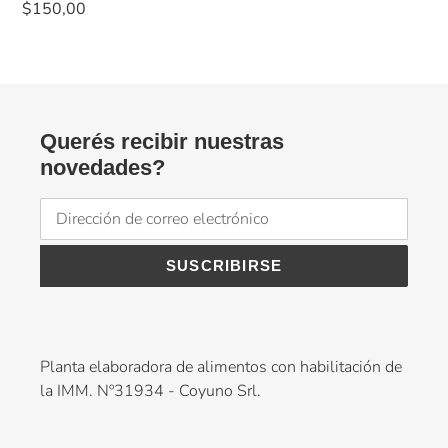
habitual
Precio
$150,00
habitual
Querés recibir nuestras
novedades?
SUSCRIBIRSE
Planta elaboradora de alimentos con habilitación de
la IMM. Nº31934 - Coyuno Srl.